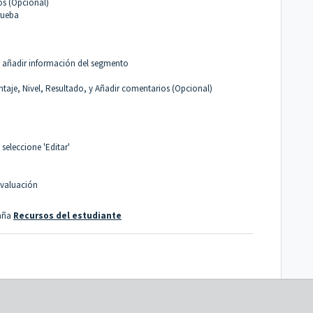
os (Opcional)
rueba
a añadir información del segmento
aje, Nivel, Resultado, y Añadir comentarios (Opcional)
seleccione 'Editar'
Evaluación
taña
Recursos del estudiante