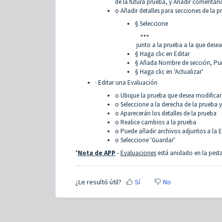
de la futura prueba, y Añadir comentari
o Añadir detalles para secciones de la p
§ Seleccione
junto a la prueba a la que dese
§ Haga clic en Editar
§ Añada Nombre de sección, Punt
§ Haga clic en 'Actualizar'
· Editar una Evaluación
o Ubique la prueba que desea modificar
o Seleccione a la derecha de la prueba y 
o Aparecerán los detalles de la prueba
o Realice cambios a la prueba
o Puede añadir archivos adjuntos a la 
o Seleccione 'Guardar'
*
Nota de APP
-
Evaluaciones
está anidado en la pes
¿Le resultó útil?
Sí
No