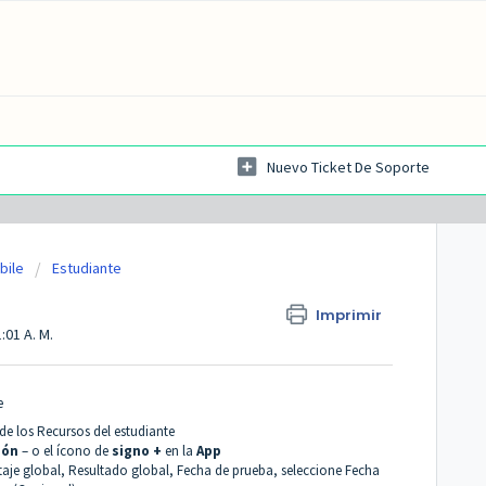
Nuevo Ticket De Soporte
bile
Estudiante
Imprimir
:01 A. M.
e
de los Recursos del estudiante
ión
– o el ícono de
signo +
en la
App
aje global, Resultado global, Fecha de prueba, seleccione Fecha